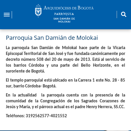
Pasar
al
PARROQUIA
contenido
SAN DAMIÁN DE
MOLOKAI
principal
Parroquia San Damián de Molokai
La parroquia San Damián de Molokai hace parte de la Vicaria
Episcopal Territorial de San José y fue fundada canónicamente por
decreto número 508 del 20 de mayo de 2013. Está al servicio de
los barrios Córdoba y una parte del Bello Horizonte, en el
suroriente de Bogotá.
El templo parroquial está ubicado en la
Carrera 1 este No. 28 - 85
sur
, barrio Córdoba- Bogotá.
En la actualidad la parroquia cuenta con la presencia de la
comunidad de la Congregación de los Sagrados Corazones de
Jesús y María, y el párroco actual es el padre Henry Herrera, SS.CC.
Teléfonos: 3192562577-4021552