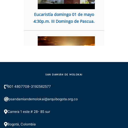
Eucaristía domingo 01 de mayo
4:30p.m. III Domingo de Pascua.
SAN DAMIÁN DE MOLOKAI
Viernes Santo 15 de abril 3p.m.
601 4807708-3192562577
Celebración de la Pasión del Señor.
psandamiandemolokai@arquibogota.org.co
Carrera 1 este # 28- 85 sur
Bogotá, Colombia