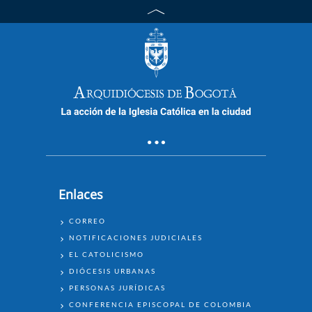
Jueves Santo 14 de abril 3p.m.
Celebración de la Cena del Señor
Enlaces
ENLACES
CORREO
Eucaristía domingo de resurrección
NOTIFICACIONES JUDICIALES
17 de abril 10a.m.
EL CATOLICISMO
DIÓCESIS URBANAS
PERSONAS JURÍDICAS
CONFERENCIA EPISCOPAL DE COLOMBIA